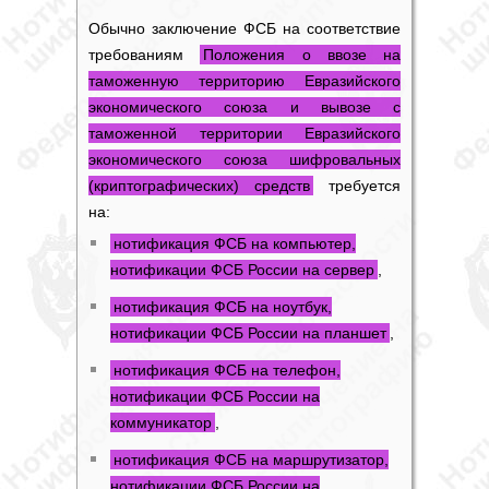
Обычно
заключение ФСБ
на соответствие
требованиям
Положения о ввозе на
таможенную территорию Евразийского
экономического союза и вывозе с
таможенной территории Евразийского
экономического союза шифровальных
(криптографических) средств
требуется
на:
нотификация ФСБ на компьютер,
нотификации ФСБ России на сервер
,
нотификация ФСБ на ноутбук,
нотификации ФСБ России на планшет
,
нотификация ФСБ на телефон,
нотификации ФСБ России на
коммуникатор
,
нотификация ФСБ на маршрутизатор,
нотификации ФСБ России на