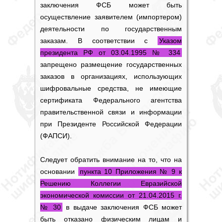
заключения ФСБ
может быть
осуществление заявителем (импортером)
деятельности по государственным
заказам. В соответствии с
Указом
президента РФ от 03.04.1995 № 334
запрещено размещение государственных
заказов в организациях, использующих
шифровальные средства, не имеющие
сертификата Федерального агентства
правительственной связи и информации
при Президенте Российской Федерации
(ФАПСИ).
Следует обратить внимание на то, что на
основании
пункта 10 Приложения № 9 к
Решению Коллегии Евразийской
экономической комиссии от 21.04.2015 г.
№ 30
в выдаче заключения ФСБ может
быть отказано физическим лицам и