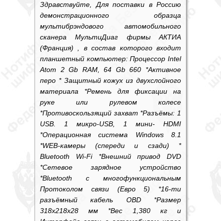
Здравствуйте, Для поставки в Россию
демонстрационного образца
мультибрэндового автомобильного
сканера МультиДиаг фирмы АКТИА
(Франция) , в состав которого входит
планшетный компьютер: Процессор Intel
Atom 2 Gb RAM, 64 Gb 660 *Активное
перо * Защитный кожух из двухслойного
материала *Ремень для фиксации на
руке или рулевом колесе
*Противоскользящий захват *Разъёмы: 1
USB. 1 микро-USB, 1 мини- HDMI
*Операционная система Windows 8.1
*WEB-камеры (спереди и сзади) *
Bluetooth Wi-Fi *Внешний привод DVD
*Сетевое зарядное устройство
*Bluetooth с многофункциональным
Протоколом связи (Евро 5) *16-ти
разъёмный кабель OBD *Размер
318х218х28 мм *Вес 1,380 кг и