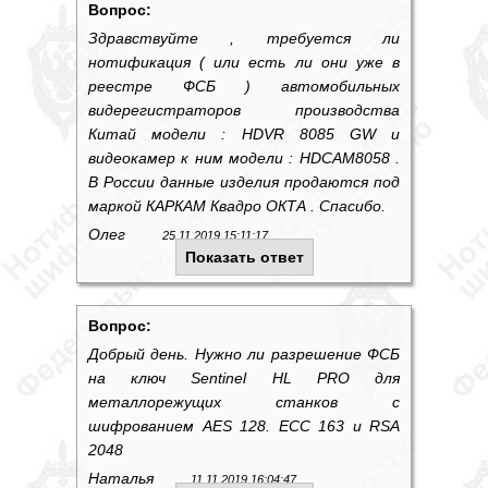
Вопрос:
Здравствуйте , требуется ли
нотификация ( или есть ли они уже в
реестре ФСБ ) автомобильных
видерегистраторов производства
Китай модели : HDVR 8085 GW и
видеокамер к ним модели : HDCAM8058 .
В России данные изделия продаются под
маркой КАРКАМ Квадро ОКТА . Спасибо.
Олег
25.11.2019 15:11:17
Показать ответ
Вопрос:
Добрый день. Нужно ли разрешение ФСБ
на ключ Sentinel HL PRO для
металлорежущих станков c
шифрованием AES 128. ECC 163 и RSA
2048
Наталья
11.11.2019 16:04:47