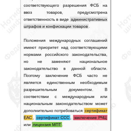
соответствующего разрешения ФСБ на
ввоз товаров, предусмотрена
ответственность в виде
административных
штрафов и конфискации товаров
.
Положения международных соглашений
имеют приоритет над соответствующими
нормами российского законодательства,
но не заменяют национальное
законодательство в данной области.
Поэтому
заключение ФСБ
часто не
является единственным необходимым
разрешительным документом. В
соответствии с международным или
национальным законодательством может
дополнительно потребоваться
сертификат
ЕАС
,
сертификат ССС
,
заключение РЧЦ
или
лицензия МПТ
.