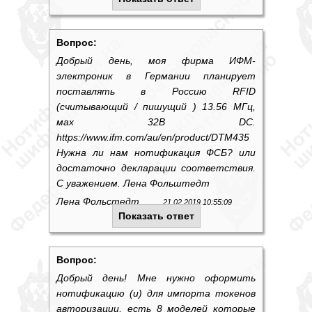
Вопрос:
Добрый день, моя фирма ИФМ-
электроник в Германии планирует
поставлять в Россию RFID
(считывающий / пишущий ) 13.56 МГц,
мах 32В DC.
https://www.ifm.com/au/en/product/DTM435
Нужна ли нам нотификация ФСБ? или
достаточно декларации соответствия.
С уважением. Лена Фольштедт
Лена Фольстедт
21.02.2019 10:55:09
Показать ответ
Вопрос:
Добрый день! Мне нужно оформить
нотификацию (и) для импорта токенов
авторизации, есть 8 моделей которые