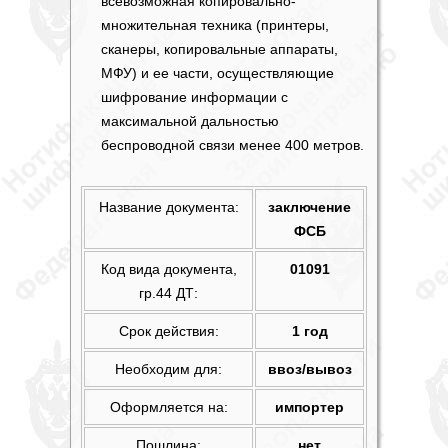
всевозможная копировально-
множительная техника (принтеры,
сканеры, копировальные аппараты,
МФУ) и ее части, осуществляющие
шифрование информации с
максимальной дальностью
беспроводной связи менее 400 метров.
Название документа:
заключение
ФСБ
Код вида документа,
01091
гр.44 ДТ:
Срок действия:
1 год
Необходим для:
ввоз/вывоз
Оформляется на:
импортер
Пошлина:
нет