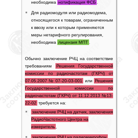
необходима
нотификация ФСБ
.
Для радиомодуля или радиомодема,
относящегося к товарам, ограниченным
к ввозу или к которым применяются
меры нетарифного регулирования,
необходима
лицензия МПТ
.
Обычно
заключение РЧЦ
на соответствие
требованиям
Решения Государственной
комиссии по радиочастотам (ГКРЧ) от
07.05.2007 № 07-20-03-001
или
Решения
Государственной комиссии по
радиочастотам (ГКРЧ) от 11.12.2013 №13-
22-02
требуется на:
заключение РЧЦ на датчик, заключения
РадиоЧастотного Центра на
измеритель
,
заключение РЧЦ на радиомикрофон,