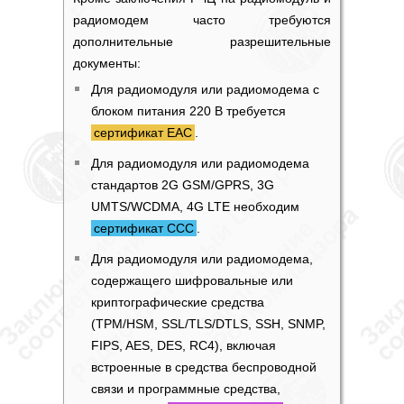
радиомодем часто требуются
дополнительные разрешительные
документы:
Для радиомодуля или радиомодема с
блоком питания 220 В требуется
сертификат ЕАС
.
Для радиомодуля или радиомодема
стандартов 2G GSM/GPRS, 3G
UMTS/WCDMA, 4G LTE необходим
сертификат ССС
.
Для радиомодуля или радиомодема,
содержащего шифровальные или
криптографические средства
(TPM/HSM, SSL/TLS/DTLS, SSH, SNMP,
FIPS, AES, DES, RC4), включая
встроенные в средства беспроводной
связи и программные средства,