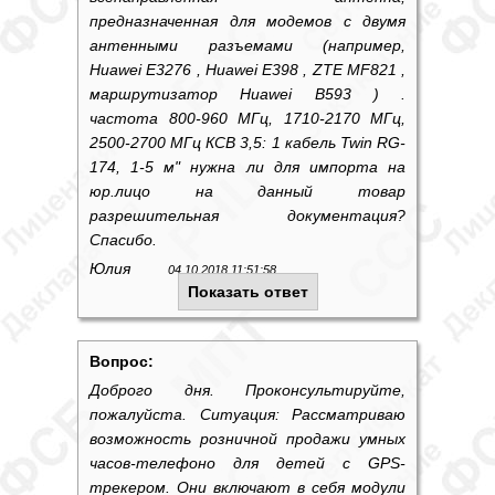
предназначенная для модемов с двумя
антенными разъемами (например,
Huawei E3276 , Huawei E398 , ZTE MF821 ,
маршрутизатор Huawei B593 ) .
частота 800-960 МГц, 1710-2170 МГц,
2500-2700 МГц КСВ 3,5: 1 кабель Twin RG-
174, 1-5 м" нужна ли для импорта на
юр.лицо на данный товар
разрешительная документация?
Спасибо.
Юлия
04.10.2018 11:51:58
Показать ответ
Вопрос:
Доброго дня. Проконсультируйте,
пожалуйста. Ситуация: Рассматриваю
возможность розничной продажи умных
часов-телефоно для детей с GPS-
трекером. Они включают в себя модули