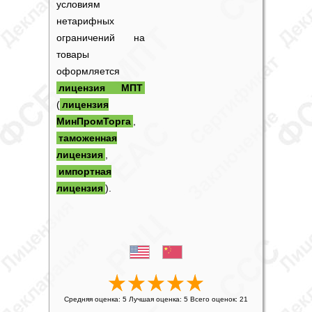
условиям
нетарифных
ограничений на
товары
оформляется
лицензия МПТ
(
лицензия
МинПромТорга
,
таможенная
лицензия
,
импортная
лицензия
).
Средняя оценка:
5
Лучшая оценка:
5
Всего оценок:
21