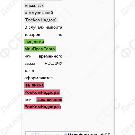
массовых
коммуникаций
(РосКомНадзор)
.
В случаях импорта
товаров по
лицензии
МинПромТорга
или временного
ввоза РЭС/ВЧУ
также
оформляются
выписка
РосКомНадзора
или
заключение
РосКомНадзора
).