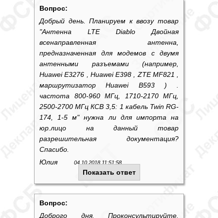
Вопрос:
Добрый день. Планируем к ввозу товар
"Антенна LTE Diablo Двойная
всенаправленная антенна,
предназначенная для модемов с двумя
антенными разъемами (например,
Huawei E3276 , Huawei E398 , ZTE MF821 ,
маршрутизатор Huawei B593 ) .
частота 800-960 МГц, 1710-2170 МГц,
2500-2700 МГц КСВ 3,5: 1 кабель Twin RG-
174, 1-5 м" нужна ли для импорта на
юр.лицо на данный товар
разрешительная документация?
Спасибо.
Юлия
04.10.2018 11:51:58
Показать ответ
Вопрос:
Доброго дня. Проконсультируйте,