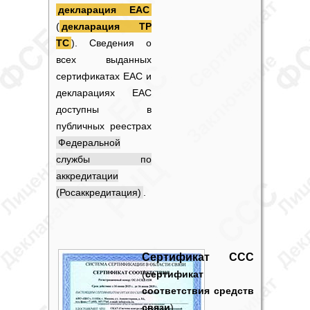
декларация ЕАС
(
декларация ТР
ТС
). Сведения о
всех выданных
сертификатах ЕАС
и
декларациях ЕАС
доступны в
публичных реестрах
Федеральной
службы по
аккредитации
(Росаккредитация)
.
Сертификат ССС
(
сертификат
соответствия средств
связи
).