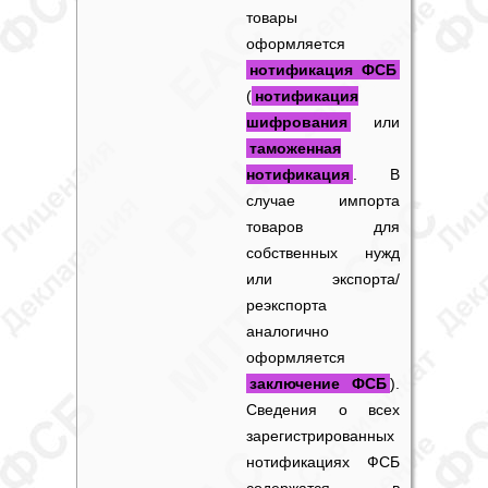
товары
оформляется
нотификация ФСБ
(
нотификация
шифрования
или
таможенная
нотификация
. В
случае импорта
товаров для
собственных нужд
или экспорта/
реэкспорта
аналогично
оформляется
заключение ФСБ
).
Сведения о всех
зарегистрированных
нотификациях ФСБ