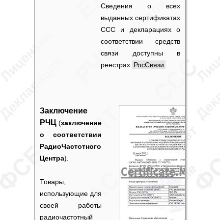
Сведения о всех
выданных
сертификатах
ССС
и
декларациях о
соответствии средств
связи
доступны в
реестрах
РосСвязи
.
Заключение
РЧЦ
(
заключение
о соответствии
РадиоЧастотного
Центра
).
Товары,
использующие для
своей работы
радиочастотный