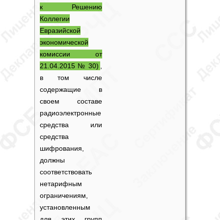
к Решению
Коллегии
Евразийской
экономической
комиссии от
21.04.2015 № 30)
,
в том числе
содержащие в
своем составе
радиоэлектронные
средства или
средства
шифрования,
должны
соответствовать
нетарифным
ограничениям,
установленным
для этих групп