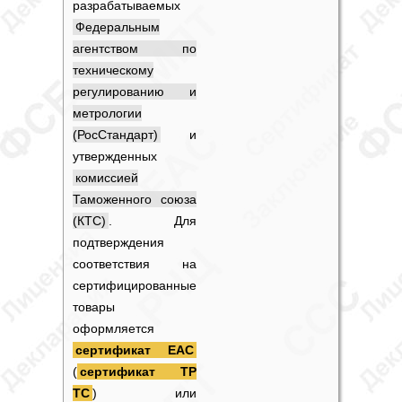
разрабатываемых
Федеральным
агентством по
техническому
регулированию и
метрологии
(РосСтандарт)
и
утвержденных
комиссией
Таможенного союза
(КТС)
. Для
подтверждения
соответствия на
сертифицированные
товары
оформляется
сертификат ЕАС
(
сертификат ТР
ТС
) или