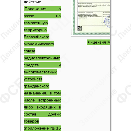
действие
Положения о
ввозе на
таможенную
территорию
Евразийского
Лицензия МПТ
экономического
союза
радиоэлектронных
средств и
высокочастотных
устройств
гражданского
назначения, в том
числе встроенных
либо входящих в
состав других
товаров
(приложение № 15