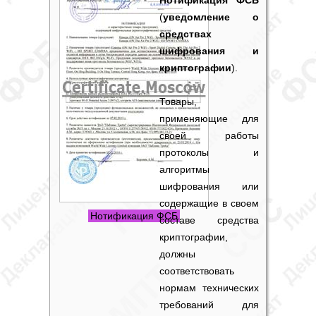
Нотификация ФСБ
(
уведомление о
средствах
шифрования и
криптографии
).
Товары,
применяющие для
своей работы
протоколы и
алгоритмы
шифрования или
содержащие в своем
Нотификация ФСБ
составе средства
криптографии,
должны
соответствовать
нормам технических
требований для