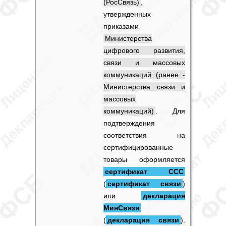
(РосСвязь)
,
утвержденных
приказами
Министерства
цифрового развития,
связи и массовых
коммуникаций (ранее -
Министерства связи и
массовых
коммуникаций)
. Для
подтверждения
соответствия на
сертифицированные
товары оформляется
сертификат ССС
(
сертификат связи
)
или
декларация
МинСвязи
(
декларация связи
).